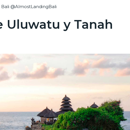
, Bali @AlmostLandingBali
e Uluwatu y Tanah