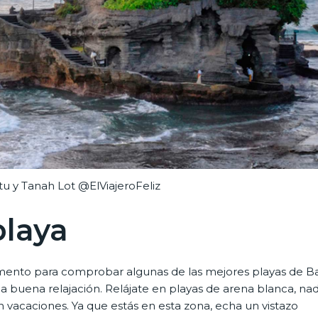
 y Tanah Lot @ElViajeroFeliz
playa
ento para comprobar algunas de las mejores playas de Bal
a buena relajación. Relájate en playas de arena blanca, na
 vacaciones. Ya que estás en esta zona, echa un vistazo