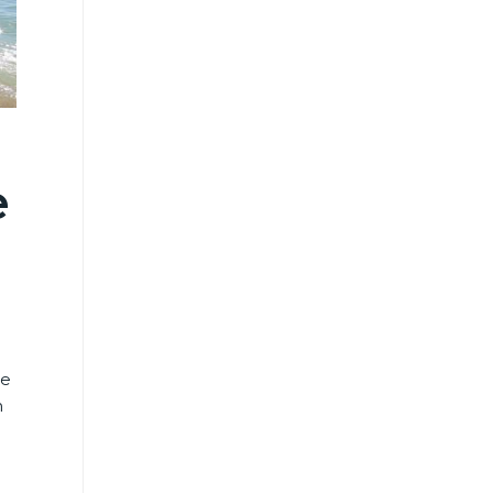
e
de
n