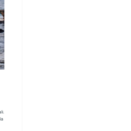
i.
da