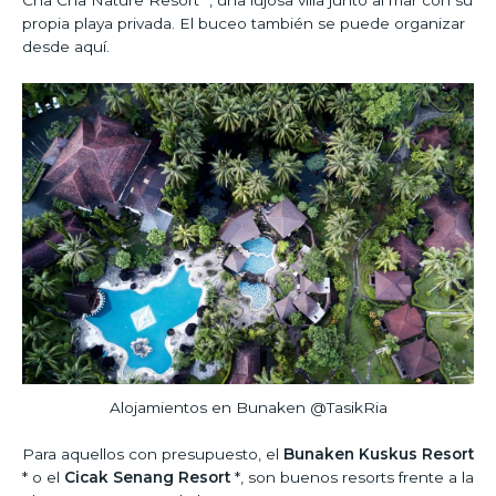
propia playa privada. El buceo también se puede organizar
desde aquí.
Alojamientos en Bunaken @TasikRia
Para aquellos con presupuesto, el
Bunaken Kuskus Resort
* o el
Cicak Senang Resort
*, son buenos resorts frente a la