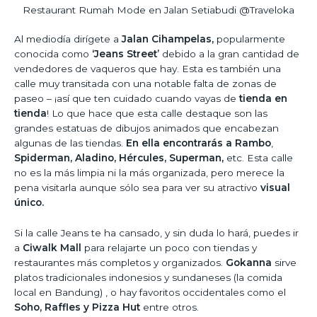
Restaurant Rumah Mode en Jalan Setiabudi @Traveloka
Al mediodía dirígete a
Jalan Cihampelas,
popularmente
conocida como
‘Jeans Street’
debido a la gran cantidad de
vendedores de vaqueros que hay. Esta es también una
calle muy transitada con una notable falta de zonas de
paseo – ¡así que ten cuidado cuando vayas de
tienda en
tienda
! Lo que hace que esta calle destaque son las
grandes estatuas de dibujos animados que encabezan
algunas de las tiendas.
En ella encontrarás a Rambo
,
Spiderman, Aladino, Hércules, Superman,
etc. Esta calle
no es la más limpia ni la más organizada, pero merece la
pena visitarla aunque sólo sea para ver su atractivo
visual
único.
Si la calle Jeans te ha cansado, y sin duda lo hará, puedes ir
a
Ciwalk Mall
para relajarte un poco con tiendas y
restaurantes más completos y organizados.
Gokanna
sirve
platos tradicionales indonesios y sundaneses (la comida
local en Bandung) , o hay favoritos occidentales como el
Soho, Raffles y Pizza Hut
entre otros.