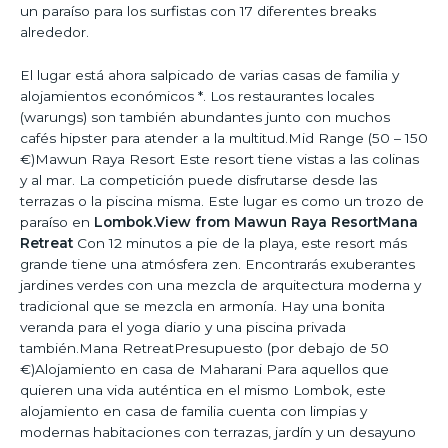
un paraíso para los surfistas con 17 diferentes breaks
alrededor.
El lugar está ahora salpicado de varias casas de familia y
alojamientos económicos *. Los restaurantes locales
(warungs) son también abundantes junto con muchos
cafés hipster para atender a la multitud.Mid Range (50 – 150
€)Mawun Raya Resort Este resort tiene vistas a las colinas
y al mar. La competición puede disfrutarse desde las
terrazas o la piscina misma. Este lugar es como un trozo de
paraíso en
Lombok.View from Mawun
Raya ResortMana
Retreat
Con 12 minutos a pie de la playa, este resort más
grande tiene una atmósfera zen. Encontrarás exuberantes
jardines verdes con una mezcla de arquitectura moderna y
tradicional que se mezcla en armonía. Hay una bonita
veranda para el yoga diario y una piscina privada
también.Mana RetreatPresupuesto (por debajo de 50
€)Alojamiento en casa de Maharani Para aquellos que
quieren una vida auténtica en el mismo Lombok, este
alojamiento en casa de familia cuenta con limpias y
modernas habitaciones con terrazas, jardín y un desayuno