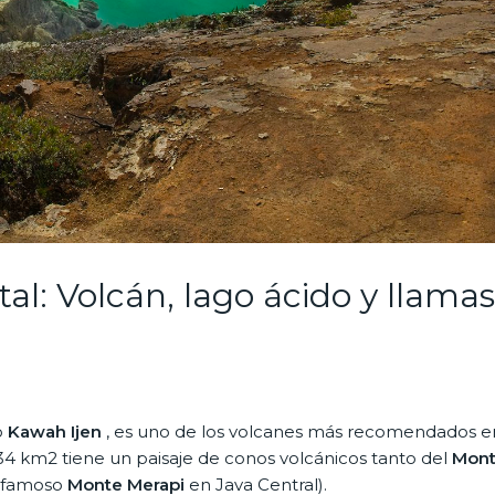
tal: Volcán, lago ácido y llamas
o
Kawah Ijen
, es uno de los volcanes más recomendados e
 134 km2 tiene un paisaje de conos volcánicos tanto del
Mon
l famoso
Monte Merapi
en Java Central).