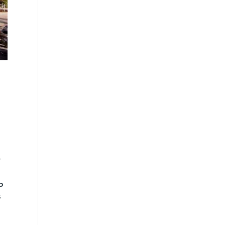
r
o
s